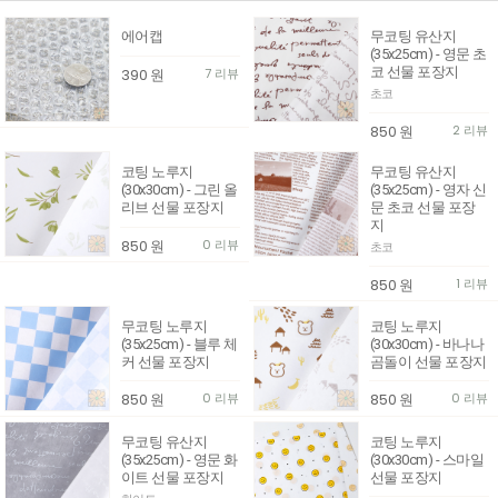
에어캡
무코팅 유산지
(35x25cm) - 영문 초
코 선물 포장지
390
원
7 리뷰
초코
850
원
2 리뷰
코팅 노루지
무코팅 유산지
(30x30cm) - 그린 올
(35x25cm) - 영자 신
리브 선물 포장지
문 초코 선물 포장
지
850
원
0 리뷰
초코
850
원
1 리뷰
무코팅 노루지
코팅 노루지
(35x25cm) - 블루 체
(30x30cm) - 바나나
커 선물 포장지
곰돌이 선물 포장지
850
원
0 리뷰
850
원
0 리뷰
무코팅 유산지
코팅 노루지
(35x25cm) - 영문 화
(30x30cm) - 스마일
이트 선물 포장지
선물 포장지