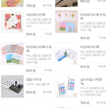
650
원
14 리뷰
700
원
18 리뷰
데코페이퍼 80
데코페이퍼 90 수채
화
비누, 립밤 등 선물포장
시 데코로 사용하는 페
비누, 립밤 등 선물포장
이퍼
시 데코로 사용하는 페
이퍼 / 5종
600
원
7 리뷰
600
원
7 리뷰
데코페이퍼 80 수채
데코페이퍼 90
화
비누, 립밤 등 선물포장
시 데코로 사용하는 페
비누, 립밤 등 선물포장
이퍼
시 데코로 사용하는 페
이퍼 / 6종
600
원
4 리뷰
600
원
4 리뷰
립밤거치대
실리카겔 스틱형
1g
거치대 - 혜담, 플라워
비누,석고방향제 포장
시 제습효과 / 습기제거
500
원
18 리뷰
제 / 다방면에 사용
700
원
27 리뷰