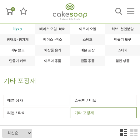
0
베이스 오일 · 버터
아로마 오일
허브 · 천연분말
원재료 · 첨가제
베이스 · 색소
스탬프
만들기 도구
비누 몰드
화장품 용기
예쁜 포장
스티커
만들기 키트
아로마 용품
캔들 용품
할인 상품
기타 포장재
예쁜 상자
쇼핑백 / 비닐
리본 / 타이
기타 포장재