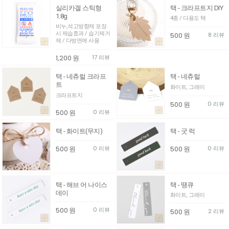
실리카겔 스틱형
택 - 크라프트지 DIY
1.8g
4종 / 다용도 택
비누,석고방향제 포장
시 제습효과 / 습기제거
500
원
8 리뷰
제 / 다방면에 사용
1,200
원
17 리뷰
택 - 네츄럴 크라프
택 - 네츄럴
트
화이트, 그레이
크라프트지
500
원
0 리뷰
500
원
0 리뷰
택 - 화이트(무지)
택 - 굿 럭
500
원
0 리뷰
500
원
0 리뷰
택 - 해브 어 나이스
택 - 땡큐
데이
화이트, 그레이
500
원
0 리뷰
500
원
2 리뷰