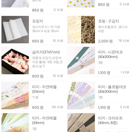
화이트
850
원
0 리뷰
850
원
0 리뷰
포장지
쵸핑 - 구김지
유산지무지 / 약 가로
화이트옐로우, 샌디브
35cm X 세로 25cm
라운
650
원
15 리뷰
2,000
원
78 리뷰
습자지(37x51cm)
띠지 - 시즌데코
(40x300mm)
완충재,포장지,포장속
지로 활용/ 3종:크림,연
3종
핑크,살구
1,100
원
1 리뷰
600
원
15 리뷰
띠지 - 자연에뜰
띠지 - 플로럴데코
(30mm)
(40x300mm)
11종
7종
600
원
36 리뷰
1,100
원
3 리뷰
띠지 - 자연에뜰
띠지 - 크라프트
(45mm)
(40mm, 8종)
7종