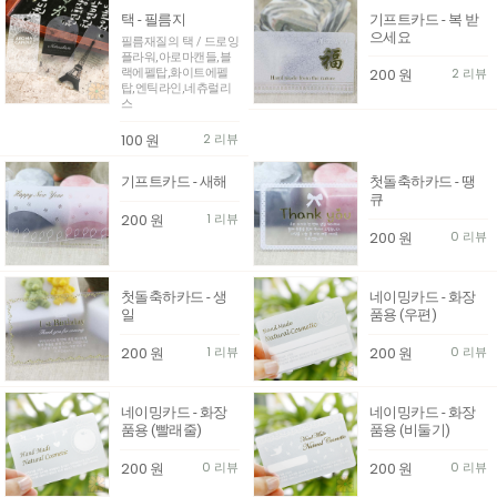
택 - 필름지
기프트카드 - 복 받
으세요
필름재질의 택 / 드로잉
플라워,아로마캔들,블
200
원
2 리뷰
랙에펠탑,화이트에펠
탑,엔틱라인,네츄럴리
스
100
원
2 리뷰
기프트카드 - 새해
첫돌축하카드 - 땡
큐
200
원
1 리뷰
200
원
0 리뷰
첫돌축하카드 - 생
네이밍카드 - 화장
일
품용 (우편)
200
원
1 리뷰
200
원
0 리뷰
네이밍카드 - 화장
네이밍카드 - 화장
품용 (빨래줄)
품용 (비둘기)
200
원
0 리뷰
200
원
0 리뷰