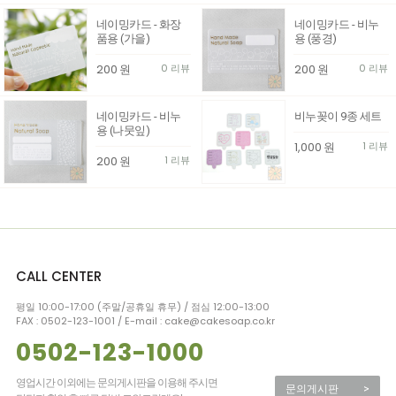
네이밍카드 - 화장
네이밍카드 - 비누
품용 (가을)
용 (풍경)
200
원
0 리뷰
200
원
0 리뷰
네이밍카드 - 비누
비누꽂이 9종 세트
용 (나뭇잎)
1,000
원
1 리뷰
200
원
1 리뷰
CALL CENTER
평일 10:00-17:00 (주말/공휴일 휴무) / 점심 12:00-13:00
FAX : 0502-123-1001 / E-mail : cake@cakesoap.co.kr
0502-123-1000
영업시간 이외에는 문의게시판을 이용해 주시면
문의게시판
>