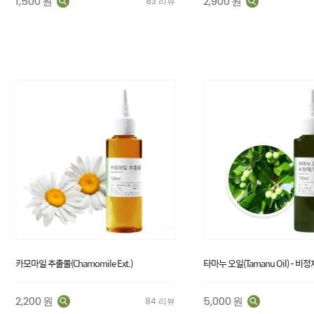
1,500
원
2,900
원
83 리뷰
카모마일 추출물(Chamomile Ext.)
타마누 오일(Tamanu Oil) - 비정
2,200
원
5,000
원
84 리뷰