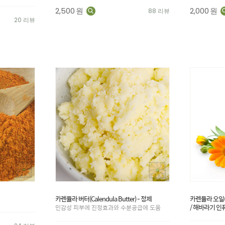
2,500
원
2,000
원
88 리뷰
20 리뷰
카렌듈라 버터(Calendula Butter) - 정제
카렌듈라 오일(Cale
/ 해바라기 인
민감성 피부에 진정효과와 수분공급에 도움