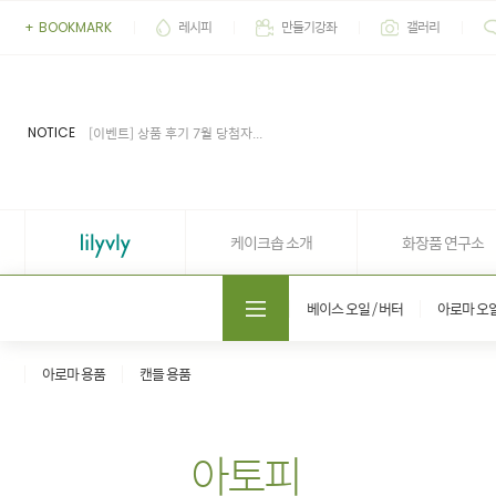
레시피
만들기강좌
갤러리
+
BOOKMARK
[이벤트] 2026' 여름 추천 아이...
[공지] 업무 마감시간 유동적 (4...
[공지] 케이크솝 직원들의 권리...
[이벤트] 상품 후기 7월 당첨자...
NOTICE
[이벤트] 상품 후기 6월 당첨자...
[이벤트] 2026' 여름 추천 아이...
[공지] 업무 마감시간 유동적 (4...
케이크솝 소개
화장품 연구소
도매쇼핑몰 솝프로
베이스 오일 / 버터
아로마 오
아로마 용품
캔들 용품
아토피