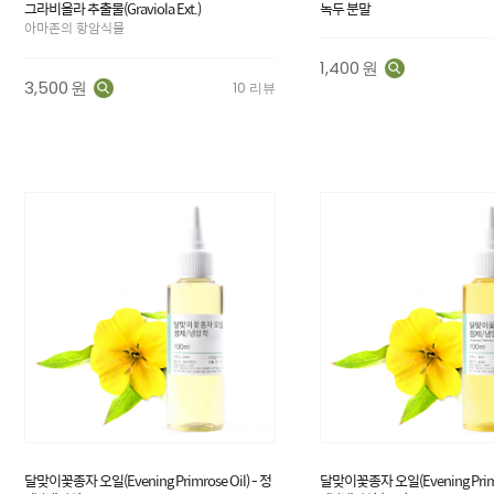
그라비올라 추출물(Graviola Ext.)
녹두 분말
아마존의 항암식물
1,400
원
3,500
원
10 리뷰
달맞이꽃종자 오일(Evening Primrose Oil) - 정
달맞이꽃종자 오일(Evening Primro