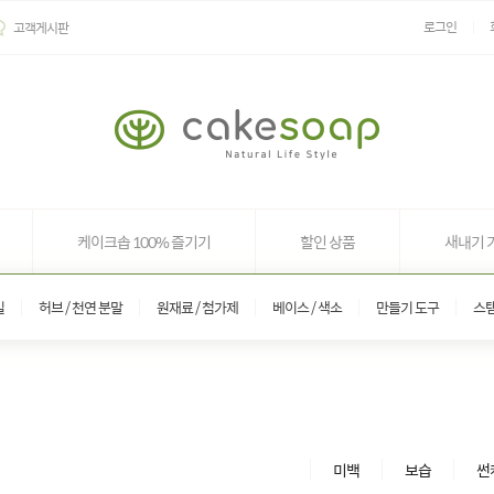
로그인
고객게시판
케이크솝 100% 즐기기
할인 상품
새내기 
일
허브 / 천연 분말
원재료 / 첨가제
베이스 / 색소
만들기 도구
스
미백
보습
썬