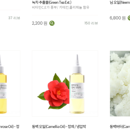
녹차 추출물(Green Tea Ext.)
님 오일(Neem 
비타민C,E가 풍부/ 카테킨,폴리페놀 함유
6,800
원
37 리뷰
2,200
원
150 리뷰
se Oil) - 정
동백 오일(Camellia Oil) - 정제 / 냉압착
동백버터(Camell