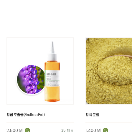
황금 추출물(Skullcap Ext.)
황백 분말
2,500
원
1,400
원
25 리뷰