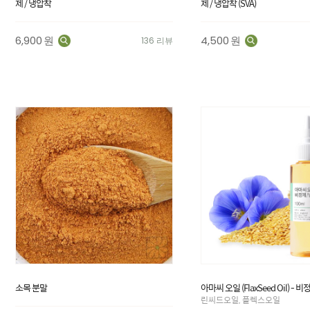
제 / 냉압착
제 / 냉압착 (SVA)
6,900
원
4,500
원
136 리뷰
소목 분말
아마씨 오일 (FlaxSeed Oil) - 
린씨드오일, 플렉스오일