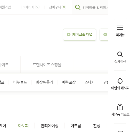
회원가입
마이페이지
장바구니
0
케이크솝 채널
이용안내
퀵메뉴
상세검색
가이드
프랜차이즈 쇼핑몰
탬프
비누 몰드
화장품 용기
예쁜 포장
스티커
만들기 키트
이달의 레시피
사은품 리스트
케어
아토피
안티에이징
여드름
진정
헤어