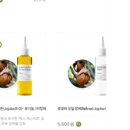
Jojoba B.O) - 유기농 / 비정제
호호바 오일 정제(Refined Jojoba Oil) - 냉압착
분과 유사한 '왁스 에스테르' 성
어 피부 장벽을 강화
5,500
원
235 리뷰