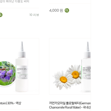
성이 뛰어난 다용도 버터
4,000
원
64 리뷰
10 리뷰
toin) 30% - 액상
저먼카모마일 플로럴워터(German
Chamomile Floral Water) - 국내산