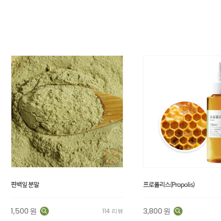
편백잎 분말
프로폴리스(Propolis)
1,500
원
3,800
원
114 리뷰