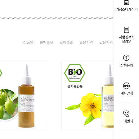
가성소다계산기
시험성적서
MSDS
상품명
판매순위
많이본순
높은가격
낮은가격
신상품
상품문의
계좌안내
고객센터