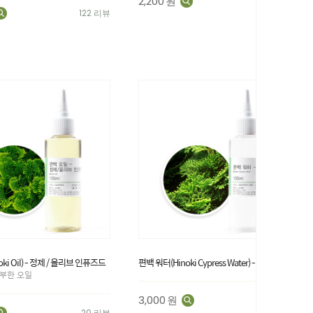
2,200
원
65 리뷰
122 리뷰
ki Oil) - 정제 / 올리브 인퓨즈드
편백 워터(Hinoki Cypress Water) - 국내산
부한 오일
3,000
원
145 리뷰
20 리뷰