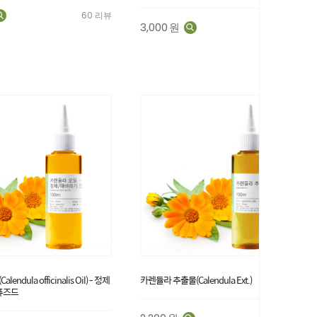
60 리뷰
3,000
원
148 리뷰
ndula officinalis Oil) - 정제
카렌듈라 추출물(Calendula Ext.)
퓨즈드