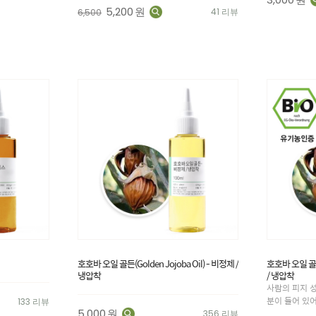
5,200
원
41 리뷰
6,500
호호바 오일 골든(Golden Jojoba Oil) - 비정제 /
호호바 오일 골든(
냉압착
/ 냉압착
사람의 피지 성
분이 들어 있
133 리뷰
5,000
원
356 리뷰