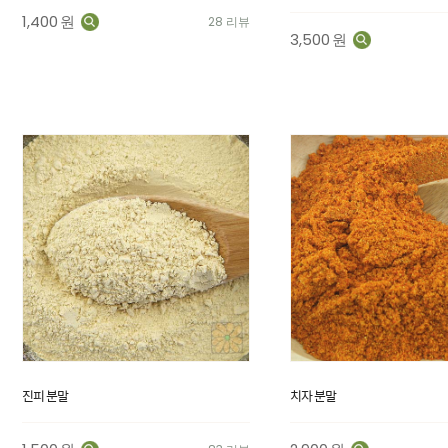
1,400
원
28 리뷰
3,500
원
진피 분말
치자 분말