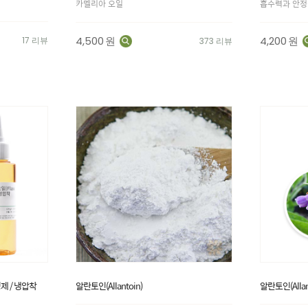
카멜리아 오일
흡수력과 안정
4,500
원
4,200
원
17 리뷰
373 리뷰
비정제 / 냉압착
알란토인(Allantoin)
알란토인(Allan