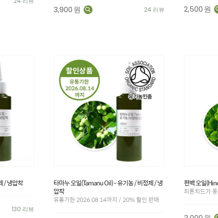
24 리뷰
2,500
원
3,900
원
24 리뷰
제 / 냉압착
타마누 오일(Tamanu Oil) - 유기농 / 비정제 / 냉
편백 오일(Hino
압착
피톤치드가 풍
유통기한 2026.08.14까지 / 20% 할인 판매
130 리뷰
3,000
원