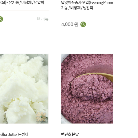
Oil) - 유기농 / 비정제 / 냉압착
달맞이꽃종자 오일(Evening Primrose Oil) - 유
기농 / 비정제 / 냉압착
13 리뷰
4,000
원
88 리뷰
ia Butter) - 정제
백년초 분말