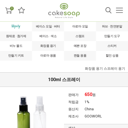
0
베이스 오일 · 버터
아로마 오일
허브 · 천연분말
원재료 · 첨가제
베이스 · 색소
스탬프
만들기 도구
비누 몰드
화장품 용기
예쁜 포장
스티커
만들기 키트
아로마 용품
캔들 용품
할인 상품
화장품 용기
스프레이 용기
100ml 스프레이
650
판매가
원
적립금
1%
원산지
China
제조사
GOOWORL