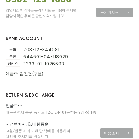
영업시간 이외에는 문의게시판을 이용해 주시면
문의게시판
>
담당자 확인 후 빠른 답변 도와드릴게요!
BANK ACCOUNT
703-12-344081
농협
644601-04-118029
국민
3333-01-1026693
카카오
예금주 : 김진천 (구월)
RETURN & EXCHANGE
반품주소
대구광역시 북구 동암로 12길 24-10 (동천동 971-5) 1층
지정택배사 : CJ대한통운
교환/반품 시에도 해당 택배를 이용하여
배송조회
>
처리해 주시기를 바랍니다.