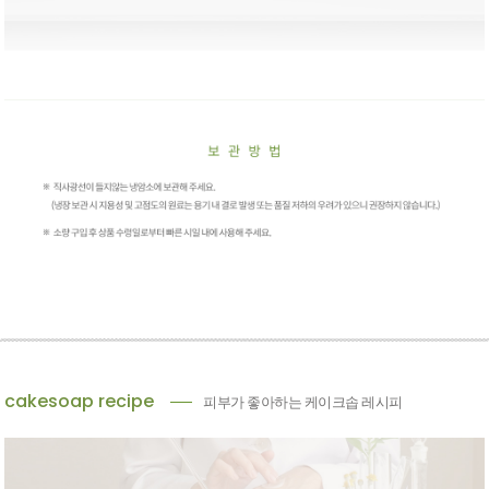
cakesoap recipe
피부가 좋아하는 케이크솝 레시피