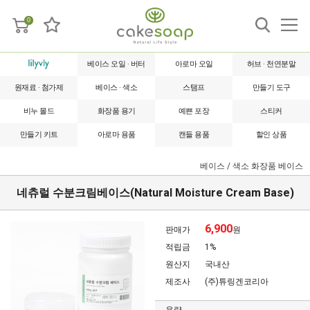
0
베이스 오일 · 버터
아로마 오일
허브 · 천연분말
원재료 · 첨가제
베이스 · 색소
스탬프
만들기 도구
비누 몰드
화장품 용기
예쁜 포장
스티커
만들기 키트
아로마 용품
캔들 용품
할인 상품
베이스 / 색소
화장품 베이스
네츄럴 수분크림베이스(Natural Moisture Cream Base)
6,900
판매가
원
적립금
1%
원산지
국내산
제조사
(주)튜링겐코리아