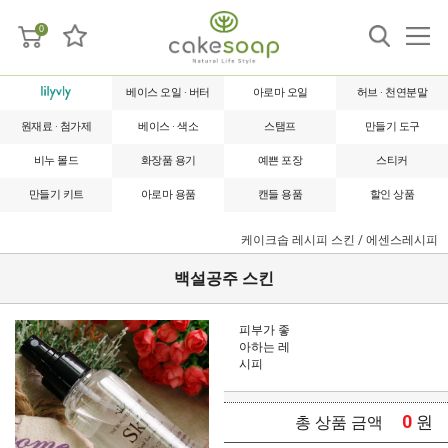
0
베이스 오일 · 버터
아로마 오일
허브 · 천연분말
원재료 · 첨가제
베이스 · 색소
스탬프
만들기 도구
비누 몰드
화장품 용기
예쁜 포장
스티커
만들기 키트
아로마 용품
캔들 용품
할인 상품
케이크솝 레시피
스킨 / 에센스레시피
백설공주 스킨
피부가 좋
아하는 레
시피
0
원
총 상품 금액