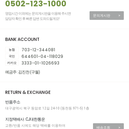
0502-123-1000
영업시간 이외에는 문의게시판을 이용해 주시면
문의게시판
>
담당자 확인 후 빠른 답변 도와드릴게요!
BANK ACCOUNT
703-12-344081
농협
644601-04-118029
국민
3333-01-1026693
카카오
예금주 : 김진천 (구월)
RETURN & EXCHANGE
반품주소
대구광역시 북구 동암로 12길 24-10 (동천동 971-5) 1층
지정택배사 : CJ대한통운
교환/반품 시에도 해당 택배를 이용하여
배송조회
>