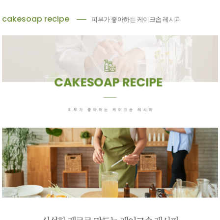
cakesoap recipe
피부가 좋아하는 케이크솝 레시피