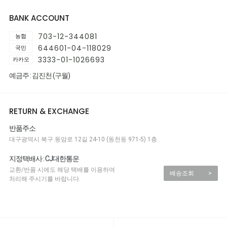
BANK ACCOUNT
703-12-344081
농협
644601-04-118029
국민
3333-01-1026693
카카오
예금주 : 김진천 (구월)
RETURN & EXCHANGE
반품주소
대구광역시 북구 동암로 12길 24-10 (동천동 971-5) 1층
지정택배사 : CJ대한통운
교환/반품 시에도 해당 택배를 이용하여
배송조회
>
처리해 주시기를 바랍니다.