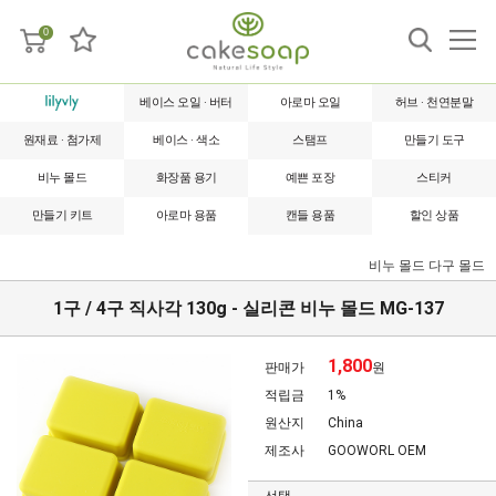
0
베이스 오일 · 버터
아로마 오일
허브 · 천연분말
원재료 · 첨가제
베이스 · 색소
스탬프
만들기 도구
비누 몰드
화장품 용기
예쁜 포장
스티커
만들기 키트
아로마 용품
캔들 용품
할인 상품
비누 몰드
다구 몰드
1구 / 4구 직사각 130g - 실리콘 비누 몰드 MG-137
1,800
판매가
원
적립금
1%
원산지
China
제조사
GOOWORL OEM