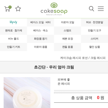
0
베이스 오일 · 버터
아로마 오일
허브 · 천연분말
원재료 · 첨가제
베이스 · 색소
스탬프
만들기 도구
비누 몰드
화장품 용기
예쁜 포장
스티커
만들기 키트
아로마 용품
캔들 용품
할인 상품
케이크솝 레시피
로션 / 크림 레시피
초간단 - 우리 엄마 크림
피부에 좋
은 레시피
0
원
총 상품 금액