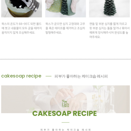
cakesoap recipe
피부가 좋아하는 케이크솝 레시피