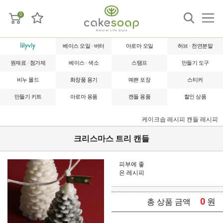
0
베이스 오일 · 버터
아로마 오일
허브 · 천연분말
원재료 · 첨가제
베이스 · 색소
스탬프
만들기 도구
비누 몰드
화장품 용기
예쁜 포장
스티커
만들기 키트
아로마 용품
캔들 용품
할인 상품
케이크솝 레시피
캔들 레시피
크리스마스 트리 캔들
피부에 좋
은 레시피
0
원
총 상품 금액