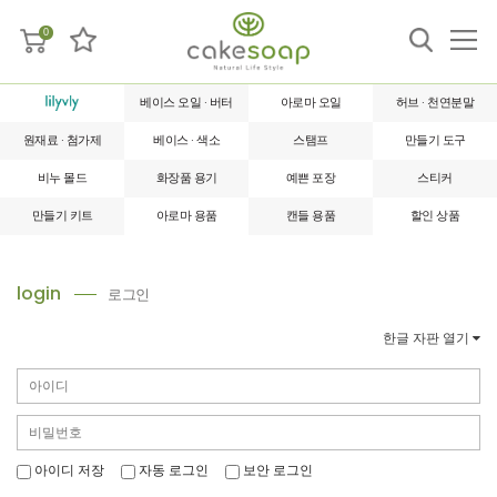
0
베이스 오일 · 버터
아로마 오일
허브 · 천연분말
원재료 · 첨가제
베이스 · 색소
스탬프
만들기 도구
비누 몰드
화장품 용기
예쁜 포장
스티커
만들기 키트
아로마 용품
캔들 용품
할인 상품
login
로그인
한글 자판 열기
아이디 저장
자동 로그인
보안 로그인