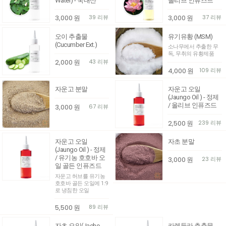
Water) - 국내산
올리브 인퓨즈드
3,000
원
39 리뷰
3,000
원
37 리뷰
오이 추출물
유기유황 (MSM)
(Cucumber Ext.)
소나무에서 추출한 무
독, 무취의 유황제품
2,000
원
43 리뷰
4,000
원
109 리뷰
자운고 분말
자운고 오일
(Jaungo Oil ) - 정제
/ 올리브 인퓨즈드
3,000
원
67 리뷰
2,500
원
239 리뷰
자운고 오일
자초 분말
(Jaungo Oil ) - 정제
/ 유기농 호호바 오
3,000
원
23 리뷰
일 골든 인퓨즈드
자운고 허브를 유기농
호호바 골든 오일에 1:9
로 냉침한 오일
5,500
원
89 리뷰
자초 오일(Jacho
카렌듈라 추출물