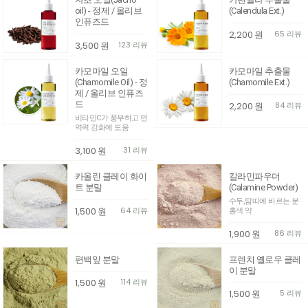
oil) - 정제 / 올리브
(Calendula Ext.)
인퓨즈드
2,200
원
65 리뷰
3,500
원
123 리뷰
카모마일 오일
카모마일 추출물
(Chamomile Oil) - 정
(Chamomile Ext.)
제 / 올리브 인퓨즈
드
2,200
원
84 리뷰
비타민C가 풍부하고 면
역력 강화에 도움
3,100
원
31 리뷰
카올린 클레이 화이
칼라민파우더
트 분말
(Calamine Powder)
수두,땀띠에 바르는 분
1,500
원
64 리뷰
홍색 약
1,900
원
86 리뷰
편백잎 분말
프렌치 옐로우 클레
이 분말
1,500
원
114 리뷰
1,500
원
5 리뷰