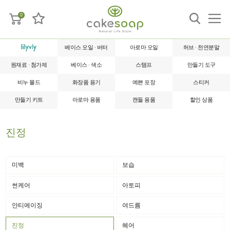
0
베이스 오일 · 버터
아로마 오일
허브 · 천연분말
원재료 · 첨가제
베이스 · 색소
스탬프
만들기 도구
비누 몰드
화장품 용기
예쁜 포장
스티커
만들기 키트
아로마 용품
캔들 용품
할인 상품
진정
미백
보습
썬케어
아토피
안티에이징
여드름
진정
헤어