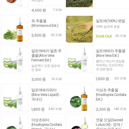
백단향수
4,000
원
7 리뷰
쑥 추출물
알로에(100%) 분말
(Wormwood Ext.)
100% 알로에 분말
2,500
원
42 리뷰
Sold Out
25 리뷰
알로에베라 발효 추
알로에베라 추출물
출물(Aloe Vera
(Aloe Vera Ext.)
Ferment Ext.)
멜라닌 색소의 생성을
억제하는 안트라퀴논
살균력이 강한 알로에
계 성분 함유
틴 함유
1,500
원
60 리뷰
3,000
원
19 리뷰
알로에베라워터
어성초 추출물
(Aloe Vera Liquid) -
(Houttuynia Cordata
국내산
Ext.)
1,800
원
240 리뷰
2,200
원
145 리뷰
어성초워터
연꽃 오일(Sacred
(Houttuynia Cordata
Lotus Oil) - 정제 /