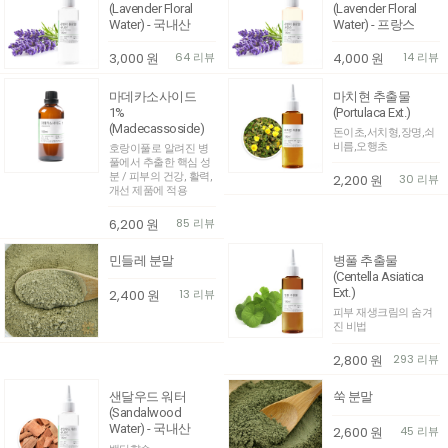
(Lavender Floral
(Lavender Floral
Water) - 국내산
Water) - 프랑스
3,000
원
64 리뷰
4,000
원
14 리뷰
마데카소사이드
마치현 추출물
1%
(Portulaca Ext.)
(Madecassoside)
돈이초,서치형,장명,쇠
비름,오행초
호랑이풀로 알려진 병
풀에서 추출한 핵심 성
분 / 피부의 건강, 활력,
2,200
원
30 리뷰
개선 제품에 적용
6,200
원
85 리뷰
민들레 분말
병풀 추출물
(Centella Asiatica
Ext.)
2,400
원
13 리뷰
피부 재생크림의 숨겨
진 비법
2,800
원
293 리뷰
샌달우드 워터
쑥 분말
(Sandalwood
Water) - 국내산
2,600
원
45 리뷰