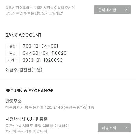
영업시간 이외에는 문의게시판을 이용해 주시면
문의게시판
>
담당자 확인 후 빠른 답변 도와드릴게요!
BANK ACCOUNT
703-12-344081
농협
644601-04-118029
국민
3333-01-1026693
카카오
예금주 : 김진천 (구월)
RETURN & EXCHANGE
반품주소
대구광역시 북구 동암로 12길 24-10 (동천동 971-5) 1층
지정택배사 : CJ대한통운
교환/반품 시에도 해당 택배를 이용하여
배송조회
>
처리해 주시기를 바랍니다.