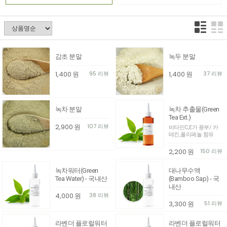
감초 분말
녹두 분말
1,400
원
95 리뷰
1,400
원
37 리뷰
녹차 분말
녹차 추출물(Green
Tea Ext.)
2,900
원
107 리뷰
비타민C,E가 풍부/ 카
테킨,폴리페놀 함유
2,200
원
150 리뷰
녹차워터(Green
대나무수액
Tea Water) - 국내산
(Bamboo Sap) - 국
내산
4,000
원
38 리뷰
3,300
원
51 리뷰
라벤더 플로럴워터
라벤더 플로럴워터