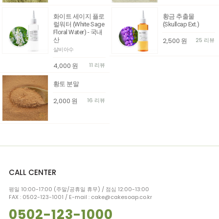
화이트 세이지 플로
황금 추출물
럴워터 (White Sage
(Skullcap Ext.)
Floral Water) - 국내
산
2,500
원
25 리뷰
살비아수
4,000
원
11 리뷰
황토 분말
2,000
원
16 리뷰
CALL CENTER
평일 10:00-17:00 (주말/공휴일 휴무) / 점심 12:00-13:00
FAX : 0502-123-1001 / E-mail : cake@cakesoap.co.kr
0502-123-1000