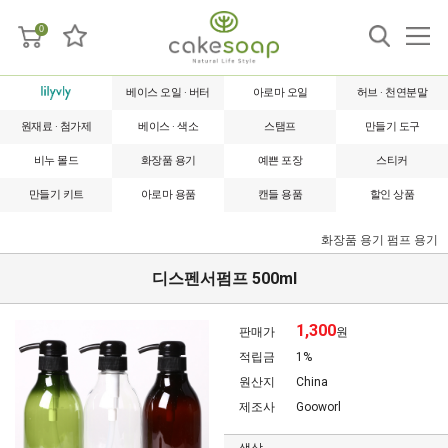
0
베이스 오일 · 버터
아로마 오일
허브 · 천연분말
원재료 · 첨가제
베이스 · 색소
스탬프
만들기 도구
비누 몰드
화장품 용기
예쁜 포장
스티커
만들기 키트
아로마 용품
캔들 용품
할인 상품
화장품 용기
펌프 용기
디스펜서펌프 500ml
1,300
판매가
원
적립금
1%
원산지
China
제조사
Gooworl