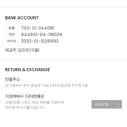
BANK ACCOUNT
703-12-344081
농협
644601-04-118029
국민
3333-01-1026693
카카오
예금주 : 김진천 (구월)
RETURN & EXCHANGE
반품주소
대구광역시 북구 동암로 12길 24-10 (동천동 971-5) 1층
지정택배사 : CJ대한통운
교환/반품 시에도 해당 택배를 이용하여
배송조회
>
처리해 주시기를 바랍니다.