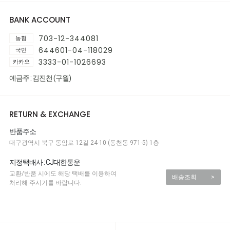
BANK ACCOUNT
703-12-344081
농협
644601-04-118029
국민
3333-01-1026693
카카오
예금주 : 김진천 (구월)
RETURN & EXCHANGE
반품주소
대구광역시 북구 동암로 12길 24-10 (동천동 971-5) 1층
지정택배사 : CJ대한통운
교환/반품 시에도 해당 택배를 이용하여
배송조회
>
처리해 주시기를 바랍니다.