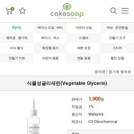
0
베이스 오일 · 버터
아로마 오일
허브 · 천연분말
원재료 · 첨가제
베이스 · 색소
스탬프
만들기 도구
비누 몰드
화장품 용기
예쁜 포장
스티커
만들기 키트
아로마 용품
캔들 용품
할인 상품
원재료 / 첨가제
원재료
식물성글리세린(Vegetable Glycerin)
1,900
판매가
원
적립금
1%
원산지
Malaysia
제조사
IOI Oleochemical