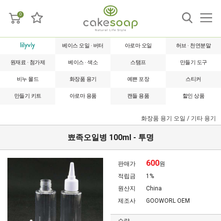
0
베이스 오일 · 버터
아로마 오일
허브 · 천연분말
원재료 · 첨가제
베이스 · 색소
스탬프
만들기 도구
비누 몰드
화장품 용기
예쁜 포장
스티커
만들기 키트
아로마 용품
캔들 용품
할인 상품
화장품 용기
오일 / 기타 용기
뾰족오일병 100ml - 투명
600
판매가
원
적립금
1%
원산지
China
제조사
GOOWORL OEM