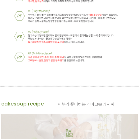
cakesoap recipe
피부가 좋아하는 케이크솝 레시피