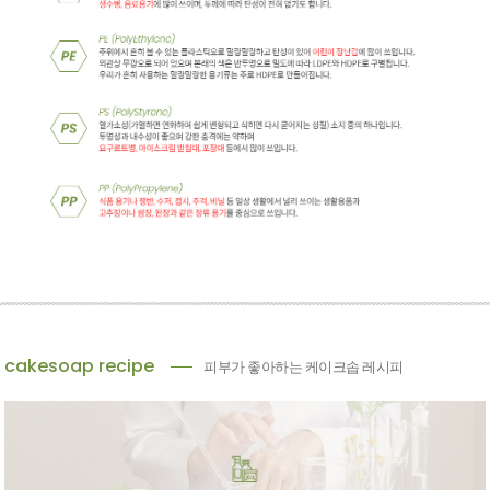
cakesoap recipe
피부가 좋아하는 케이크솝 레시피