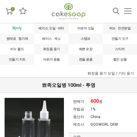
0
베이스 오일 · 버터
아로마 오일
허브 · 천연분말
원재료 · 첨가제
베이스 · 색소
스탬프
만들기 도구
비누 몰드
화장품 용기
예쁜 포장
스티커
만들기 키트
아로마 용품
캔들 용품
할인 상품
화장품 용기
오일 / 기타 용기
뾰족오일병 100ml - 투명
600
판매가
원
적립금
1%
원산지
China
제조사
GOOWORL OEM