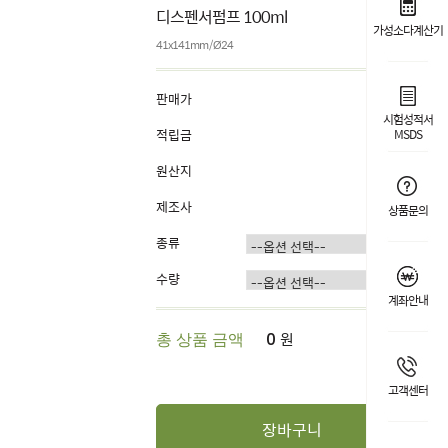
디스펜서펌프 100ml
가성소다계산기
41x141mm / Ø24
판매가
700원
시험성적서
적립금
1%
MSDS
원산지
China
제조사
구월
상품문의
종류
수량
계좌안내
원
총 상품 금액
0
고객센터
장바구니