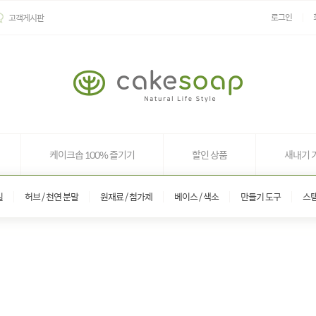
로그인
고객게시판
케이크솝 100% 즐기기
할인 상품
새내기 
일
허브 / 천연 분말
원재료 / 첨가제
베이스 / 색소
만들기 도구
스