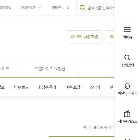
회원가입
마이페이지
장바구니
0
케이크솝 채널
이용안내
퀵메뉴
상세검색
가이드
프랜차이즈 쇼핑몰
탬프
비누 몰드
화장품 용기
예쁜 포장
스티커
만들기 키트
이달의 레시피
사은품 리스트
홈
>
화장품 용기
>
펌프 용기