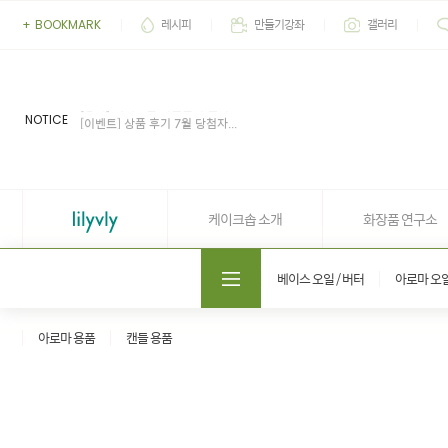
레시피
만들기강좌
갤러리
+
BOOKMARK
[이벤트] 2026' 여름 추천 아이...
[공지] 업무 마감시간 유동적 (4...
[공지] 케이크솝 직원들의 권리...
NOTICE
[이벤트] 상품 후기 7월 당첨자...
[이벤트] 상품 후기 6월 당첨자...
[이벤트] 2026' 여름 추천 아이...
[공지] 업무 마감시간 유동적 (4...
케이크솝 소개
화장품 연구소
도매쇼핑몰 솝프로
베이스 오일 / 버터
아로마 오
아로마 용품
캔들 용품