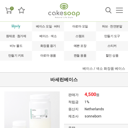
0
베이스 오일 · 버터
아로마 오일
허브 · 천연분말
원재료 · 첨가제
베이스 · 색소
스탬프
만들기 도구
비누 몰드
화장품 용기
예쁜 포장
스티커
만들기 키트
아로마 용품
캔들 용품
할인 상품
베이스 / 색소
화장품 베이스
바세린베이스
4,500
판매가
원
적립금
1%
원산지
Netherlands
제조사
sonneborn