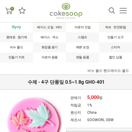
0
베이스 오일 · 버터
아로마 오일
허브 · 천연분말
원재료 · 첨가제
베이스 · 색소
스탬프
만들기 도구
비누 몰드
화장품 용기
예쁜 포장
스티커
만들기 키트
아로마 용품
캔들 용품
할인 상품
비누 몰드
핸드메이드 몰드
수제 - 4구 단풍잎 0.5~1.8g GHO-401
5,000
판매가
원
적립금
1%
원산지
China
제조사
GOOWORL OEM