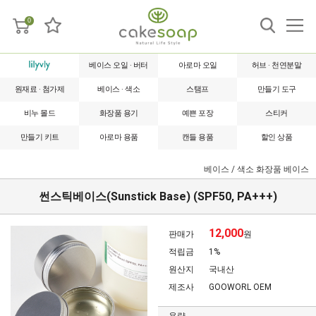
0
베이스 오일 · 버터
아로마 오일
허브 · 천연분말
원재료 · 첨가제
베이스 · 색소
스탬프
만들기 도구
비누 몰드
화장품 용기
예쁜 포장
스티커
만들기 키트
아로마 용품
캔들 용품
할인 상품
베이스 / 색소
화장품 베이스
썬스틱베이스(Sunstick Base) (SPF50, PA+++)
12,000
판매가
원
적립금
1%
원산지
국내산
제조사
GOOWORL OEM