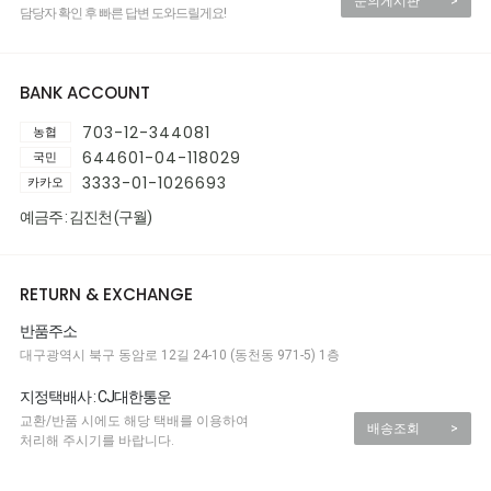
문의게시판
>
담당자 확인 후 빠른 답변 도와드릴게요!
BANK ACCOUNT
703-12-344081
농협
644601-04-118029
국민
3333-01-1026693
카카오
예금주 : 김진천 (구월)
RETURN & EXCHANGE
반품주소
대구광역시 북구 동암로 12길 24-10 (동천동 971-5) 1층
지정택배사 : CJ대한통운
교환/반품 시에도 해당 택배를 이용하여
배송조회
>
처리해 주시기를 바랍니다.