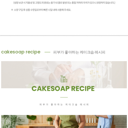
cakesoap recipe
피부가 좋아하는 케이크솝 레시피