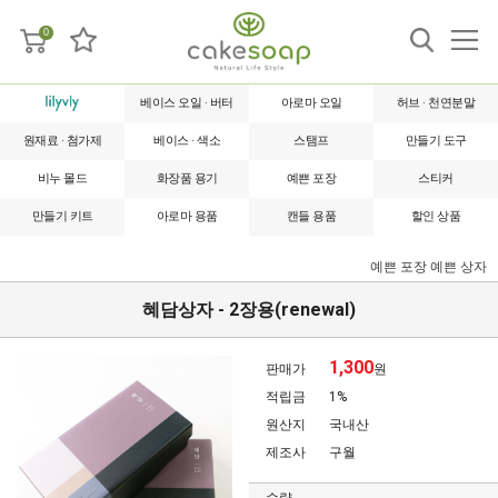
0
베이스 오일 · 버터
아로마 오일
허브 · 천연분말
원재료 · 첨가제
베이스 · 색소
스탬프
만들기 도구
비누 몰드
화장품 용기
예쁜 포장
스티커
만들기 키트
아로마 용품
캔들 용품
할인 상품
예쁜 포장
예쁜 상자
혜담상자 - 2장용(renewal)
1,300
판매가
원
적립금
1%
원산지
국내산
제조사
구월