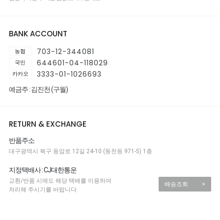
BANK ACCOUNT
703-12-344081
농협
644601-04-118029
국민
3333-01-1026693
카카오
예금주 : 김진천 (구월)
RETURN & EXCHANGE
반품주소
대구광역시 북구 동암로 12길 24-10 (동천동 971-5) 1층
지정택배사 : CJ대한통운
교환/반품 시에도 해당 택배를 이용하여
배송조회
>
처리해 주시기를 바랍니다.