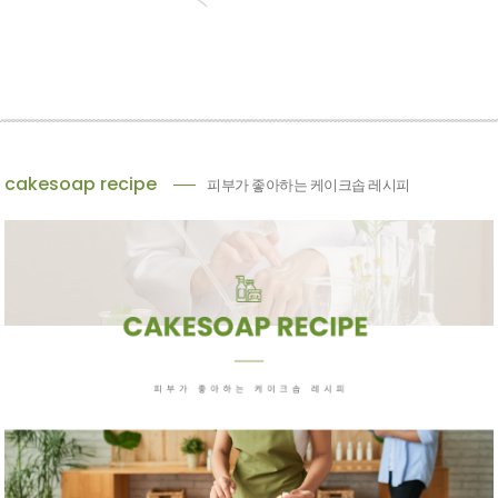
cakesoap recipe
피부가 좋아하는 케이크솝 레시피