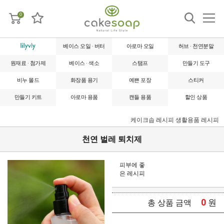
0
베이스 오일 · 버터
아로마 오일
허브 · 천연분말
원재료 · 첨가제
베이스 · 색소
스탬프
만들기 도구
비누 몰드
화장품 용기
예쁜 포장
스티커
만들기 키트
아로마 용품
캔들 용품
할인 상품
케이크솝 레시피
생활용품 레시피
천연 벌레 퇴치제
피부에 좋
은 레시피
0
원
총 상품 금액