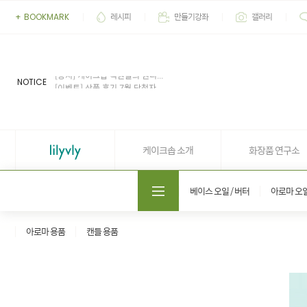
레시피
만들기강좌
갤러리
+
BOOKMARK
[이벤트] 2026' 여름 추천 아이...
[공지] 업무 마감시간 유동적 (4...
[공지] 케이크솝 직원들의 권리...
NOTICE
[이벤트] 상품 후기 7월 당첨자...
[이벤트] 상품 후기 6월 당첨자...
[이벤트] 2026' 여름 추천 아이...
[공지] 업무 마감시간 유동적 (4...
케이크솝 소개
화장품 연구소
도매쇼핑몰 솝프로
베이스 오일 / 버터
아로마 오
아로마 용품
캔들 용품