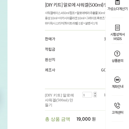
[DIY 키트] 알로에 샤워겔(500ml) 만들기
가성소다계산기
샤워겔베이스 450ml 펌프 + 알로에베라 추출물 30ml + 세라마이드 수
용성 10ml + 아카시아콜라겐 10ml + 그레이프 후르츠 컴플렉스 5ml +
바디워시 스티커(화이트 라벨) 1장 + 설명서 1개
시험성적서
판매가
19,000
원
MSDS
적립금
1%
원산지
국내산
상품문의
제조사
GOOWORL
계좌안내
[DIY 키트] 알로에
19,000
원
샤워겔(500ml) 만
들기
고객센터
원
총 상품 금액
19,000