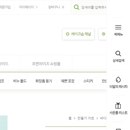
회원가입
마이페이지
장바구니
0
케이크솝 채널
이용안내
퀵메뉴
상세검색
가이드
프랜차이즈 쇼핑몰
탬프
비누 몰드
화장품 용기
예쁜 포장
스티커
만들기 키트
이달의 레시피
사은품 리스트
홈
>
만들기 키트
>
바디 / 헤어케어