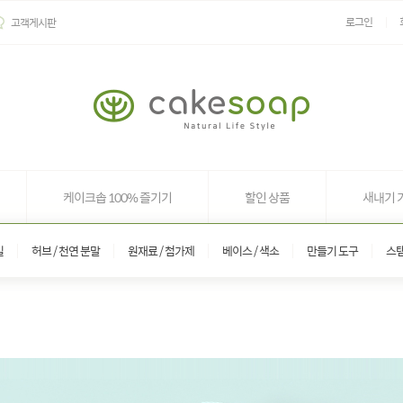
로그인
고객게시판
케이크솝 100% 즐기기
할인 상품
새내기 
일
허브 / 천연 분말
원재료 / 첨가제
베이스 / 색소
만들기 도구
스