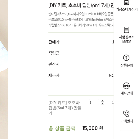
[DIY 키트] 호호바 립밤(6ml 7개) 만들기
가성소다계산기
칸데릴라왁스 8g+피마자오일 10ml+호호바오일골든 10ml+스윗아
몬드오일 10ml+레몬플레이버오일 5ml+6ml립밤스틱용기7개+호호
바립밤스티커 10개+유리비커 50ml 1개+우드스틱1개+설명서 1장
시험성적서
판매가
15,000
원
MSDS
적립금
1%
원산지
국내산
상품문의
제조사
GOOWORL
계좌안내
[DIY 키트] 호호바
15,000
원
립밤(6ml 7개) 만들
기
고객센터
원
총 상품 금액
15,000