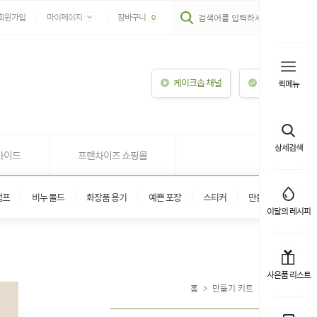
회원가입
마이페이지
장바구니
0
케이크솝 채널
이용안내
퀵메뉴
상세검색
가이드
프랜차이즈 쇼핑몰
탬프
비누 몰드
화장품 용기
예쁜 포장
스티커
만들기 키트
이달의 레시피
사은품 리스트
홈
>
만들기 키트
>
스킨케어