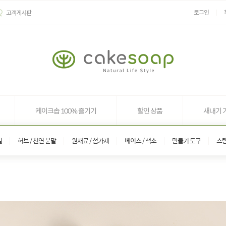
로그인
고객게시판
케이크솝 100% 즐기기
할인 상품
새내기 
일
허브 / 천연 분말
원재료 / 첨가제
베이스 / 색소
만들기 도구
스