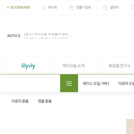
레시피
만들기강좌
갤러리
+
BOOKMARK
[이벤트] 2026' 여름 추천 아이...
[공지] 업무 마감시간 유동적 (4...
[공지] 케이크솝 직원들의 권리...
NOTICE
[이벤트] 상품 후기 7월 당첨자...
[이벤트] 상품 후기 6월 당첨자...
[이벤트] 2026' 여름 추천 아이...
[공지] 업무 마감시간 유동적 (4...
케이크솝 소개
화장품 연구소
도매쇼핑몰 솝프로
베이스 오일 / 버터
아로마 오
아로마 용품
캔들 용품