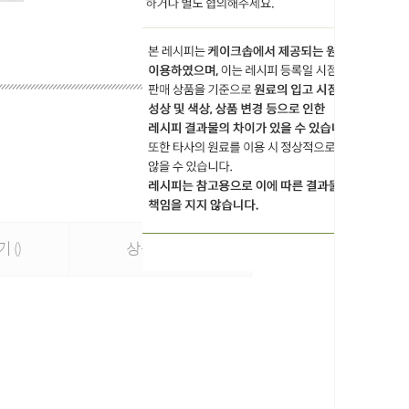
후기
상품문의
()
()