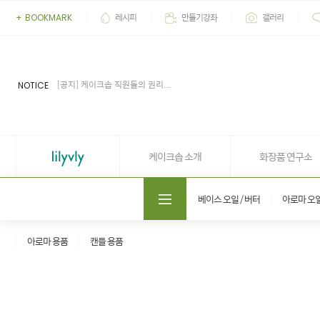
레시피
만들기강좌
갤러리
+
BOOKMARK
[이벤트] 2026' 여름 추천 아이...
[공지] 업무 마감시간 유동적 (4...
[공지] 케이크솝 직원들의 권리...
NOTICE
[이벤트] 상품 후기 7월 당첨자...
[이벤트] 상품 후기 6월 당첨자...
[이벤트] 2026' 여름 추천 아이...
[공지] 업무 마감시간 유동적 (4...
케이크솝 소개
화장품 연구소
도매쇼핑몰 솝프로
베이스 오일 / 버터
아로마 오
아로마 용품
캔들 용품