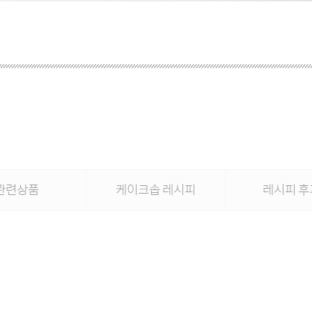
관련상품
케이크솝 레시피
레시피 