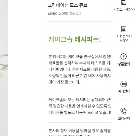
그라데이션 모스 큐브
가성소다계산기
벌레들이 싫어하는 모스 큐브
시험성적서
MSDS
상품문의
계좌안내
고객센터