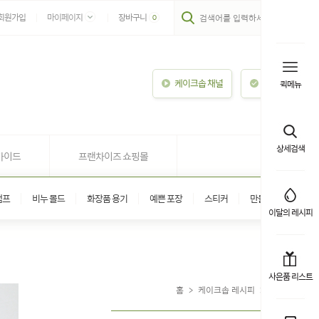
회원가입
마이페이지
장바구니
0
케이크솝 채널
이용안내
퀵메뉴
상세검색
가이드
프랜차이즈 쇼핑몰
탬프
비누 몰드
화장품 용기
예쁜 포장
스티커
만들기 키트
이달의 레시피
사은품 리스트
홈
>
케이크솝 레시피
>
생활용품