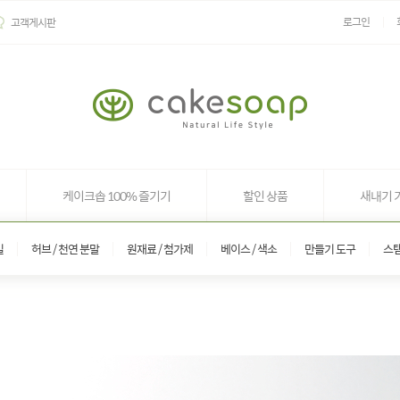
로그인
고객게시판
케이크솝 100% 즐기기
할인 상품
새내기 
일
허브 / 천연 분말
원재료 / 첨가제
베이스 / 색소
만들기 도구
스