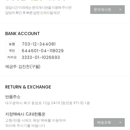
영업시간 이외에는 문의게시판을 이용해 주시면
문의게시판
>
담당자 확인 후 빠른 답변 도와드릴게요!
BANK ACCOUNT
703-12-344081
농협
644601-04-118029
국민
3333-01-1026693
카카오
예금주 : 김진천 (구월)
RETURN & EXCHANGE
반품주소
대구광역시 북구 동암로 12길 24-10 (동천동 971-5) 1층
지정택배사 : CJ대한통운
교환/반품 시에도 해당 택배를 이용하여
배송조회
>
처리해 주시기를 바랍니다.