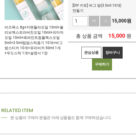
[DIY 키트] 버그 밤(3.5ml 10개)
만들기
15,000
원
+1
-1
비즈왁스 8g+카렌듈라오일 10ml+올
리브엑스트라버진오일 10ml+피마자
15,000
원
총 상품 금액
오일 10ml+페파민트컴플렉스오일
5ml+3.5ml립밤스틱용기 10개+버그
밤스티커 10개+유리비커 50ml 1개
관심상품
장바구니
+우드스틱 1개+설명서 1장
구매하기
RELATED ITEM
본 상품의 구매자 분들은 아래 상품들도 함께 구매하셨습니다.