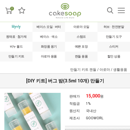
0
베이스 오일 · 버터
아로마 오일
허브 · 천연분말
원재료 · 첨가제
베이스 · 색소
스탬프
만들기 도구
비누 몰드
화장품 용기
예쁜 포장
스티커
만들기 키트
아로마 용품
캔들 용품
할인 상품
만들기 키트
캔들 / 아로마 / 생활용품
[DIY 키트] 버그 밤(3.5ml 10개) 만들기
15,000
판매가
원
적립금
1%
원산지
국내산
제조사
GOOWORL