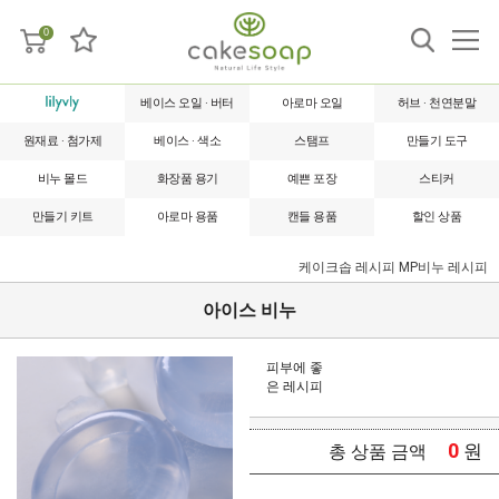
0
베이스 오일 · 버터
아로마 오일
허브 · 천연분말
원재료 · 첨가제
베이스 · 색소
스탬프
만들기 도구
비누 몰드
화장품 용기
예쁜 포장
스티커
만들기 키트
아로마 용품
캔들 용품
할인 상품
케이크솝 레시피
MP비누 레시피
아이스 비누
피부에 좋
은 레시피
0
원
총 상품 금액