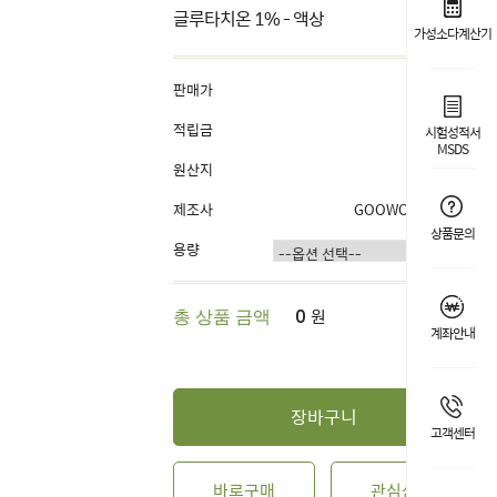
글루타치온 1% - 액상
가성소다계산기
판매가
2,500원
적립금
1%
시험성적서
MSDS
원산지
국내산
제조사
GOOWORL OEM
상품문의
용량
원
총 상품 금액
0
계좌안내
장바구니
고객센터
바로구매
관심상품