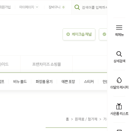
회원가입
마이페이지
장바구니
0
케이크솝 채널
이용안내
퀵메뉴
상세검색
가이드
프랜차이즈 쇼핑몰
탬프
비누 몰드
화장품 용기
예쁜 포장
스티커
만들기 키트
이달의 레시피
사은품 리스트
홈
>
원재료 / 첨가제
>
기능성 첨가제