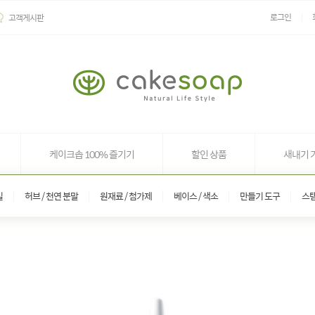
로그인
고객게시판
케이크솝 100% 즐기기
할인 상품
새내기 
일
허브 / 천연 분말
원재료 / 첨가제
베이스 / 색소
만들기 도구
스