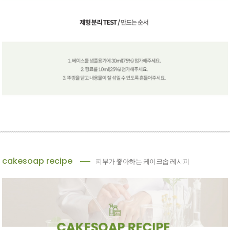
cakesoap recipe
피부가 좋아하는 케이크솝 레시피