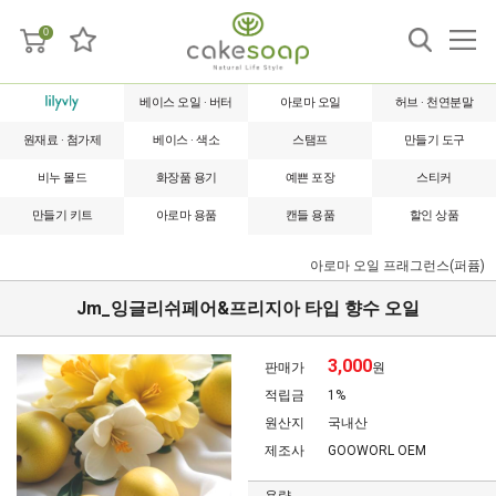
0
베이스 오일 · 버터
아로마 오일
허브 · 천연분말
원재료 · 첨가제
베이스 · 색소
스탬프
만들기 도구
비누 몰드
화장품 용기
예쁜 포장
스티커
만들기 키트
아로마 용품
캔들 용품
할인 상품
아로마 오일
프래그런스(퍼퓸)
Jm_잉글리쉬페어&프리지아 타입 향수 오일
3,000
판매가
원
적립금
1%
원산지
국내산
제조사
GOOWORL OEM