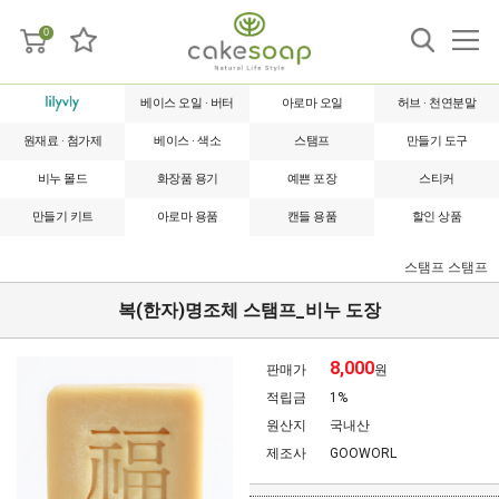
0
베이스 오일 · 버터
아로마 오일
허브 · 천연분말
원재료 · 첨가제
베이스 · 색소
스탬프
만들기 도구
비누 몰드
화장품 용기
예쁜 포장
스티커
만들기 키트
아로마 용품
캔들 용품
할인 상품
스탬프
스탬프
복(한자)명조체 스탬프_비누 도장
8,000
판매가
원
적립금
1%
원산지
국내산
제조사
GOOWORL