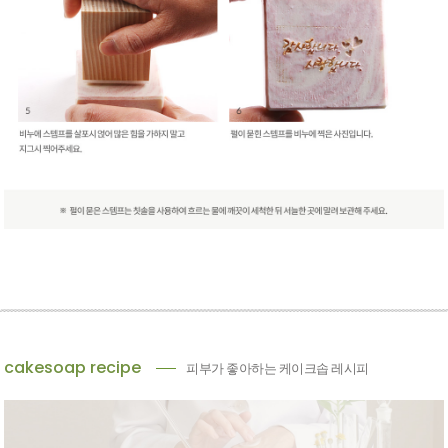
cakesoap recipe
피부가 좋아하는 케이크솝 레시피