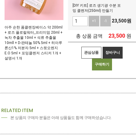
[DIY 키트] 로즈 생기광 수분 포
밍 클렌저(250ml) 만들기
23,500
원
+1
-1
아주 순한 폼클렌징베이스 약 200ml
+ 로즈 플로럴워터_프리미엄 20ml +
23,500
원
총 상품 금액
녹차 추출물 10ml + 석류 추출물
10mll + D-판테놀 50% 5ml + 히아루
론산1% 저분자 5ml + 스윗오렌지
관심상품
장바구니
E.O 5ml + 포밍클렌저 스티커 1개 +
설명서 1개
구매하기
RELATED ITEM
본 상품의 구매자 분들은 아래 상품들도 함께 구매하셨습니다.