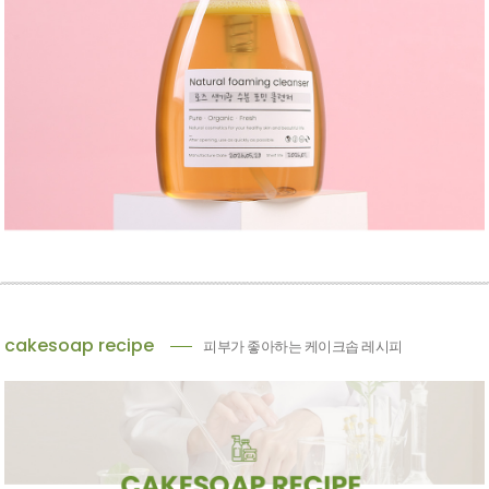
cakesoap recipe
피부가 좋아하는 케이크솝 레시피