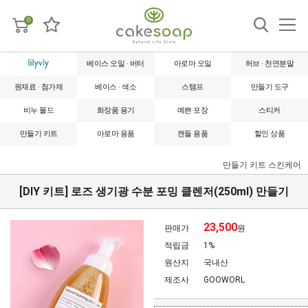
0
베이스 오일 · 버터
아로마 오일
허브 · 천연분말
원재료 · 첨가제
베이스 · 색소
스탬프
만들기 도구
비누 몰드
화장품 용기
예쁜 포장
스티커
만들기 키트
아로마 용품
캔들 용품
할인 상품
만들기 키트
스킨케어
[DIY 키트] 로즈 생기광 수분 포밍 클렌저(250ml) 만들기
23,500
판매가
원
적립금
1%
원산지
국내산
제조사
GOOWORL