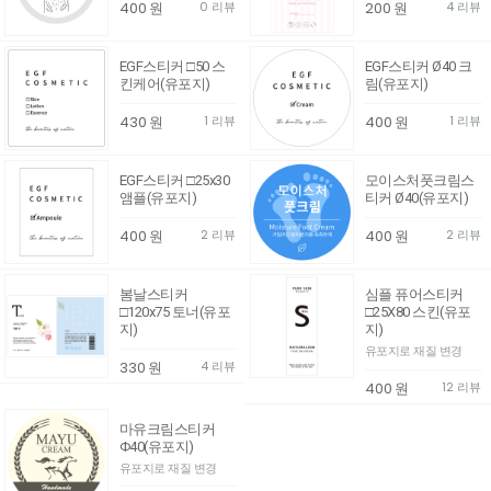
400
원
0 리뷰
200
원
4 리뷰
EGF스티커 □50 스
EGF스티커 Ø40 크
킨케어(유포지)
림(유포지)
430
원
1 리뷰
400
원
1 리뷰
EGF스티커 □25x30
모이스처풋크림스
앰플(유포지)
티커 Ø40(유포지)
400
원
2 리뷰
400
원
2 리뷰
봄날스티커
심플 퓨어스티커
□120x75 토너(유포
□25X80 스킨(유포
지)
지)
유포지로 재질 변경
330
원
4 리뷰
400
원
12 리뷰
마유크림스티커
Φ40(유포지)
유포지로 재질 변경