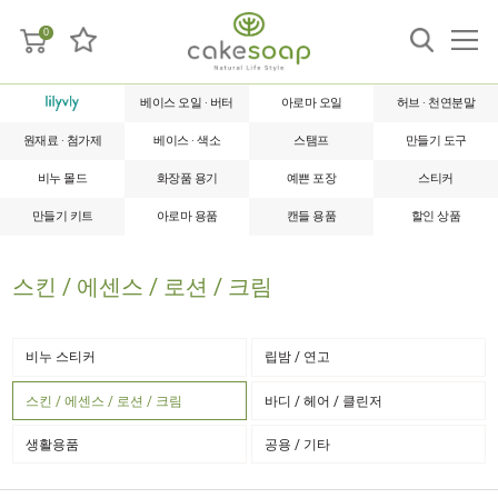
0
베이스 오일 · 버터
아로마 오일
허브 · 천연분말
원재료 · 첨가제
베이스 · 색소
스탬프
만들기 도구
비누 몰드
화장품 용기
예쁜 포장
스티커
만들기 키트
아로마 용품
캔들 용품
할인 상품
스킨 / 에센스 / 로션 / 크림
비누 스티커
립밤 / 연고
스킨 / 에센스 / 로션 / 크림
바디 / 헤어 / 클린저
생활용품
공용 / 기타