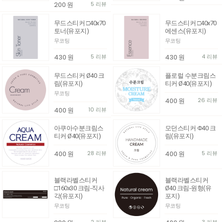
200
원
5 리뷰
무드스티커 □40x70
무드스티커 □40x70
토너(유포지)
에센스(유포지)
무코팅
무코팅
430
원
5 리뷰
430
원
4 리뷰
무드스티커 Ø40 크
플로럴 수분크림스
림(유포지)
티커 Ø40(유포지)
무코팅
400
원
26 리뷰
400
원
10 리뷰
아쿠아수분크림스
모던스티커 Φ40 크
티커 Ø40(유포지)
림(유포지)
400
원
28 리뷰
400
원
5 리뷰
블랙라벨스티커
블랙라벨스티커
□160x30 크림-직사
Ø40 크림-원형(유
각(유포지)
포지)
무코팅
무코팅
2 리뷰
3 리뷰