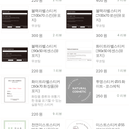
220
원
400
원
블랙라벨스티커
블랙라벨스티커
□100x70 스킨(유포
□100x70 로션(유포
지)
지)
무코팅
무코팅
300
원
2 리뷰
300
원
4 리뷰
블랙라벨스티커
화이트라벨스티커
□90x50 에센스(유
□90x50 에센스(유
포지)
포지)
무코팅
무코팅
220
원
1 리뷰
220
원
1 리뷰
화이트라벨스티커
투명스티커 Ø35 화
□60x70 화장품(유
이트 - 코스메틱
포지)
250
원
0 리뷰
화장품 종류와 유통기
한 등을 표기할 수 있는
실용적인 스티커
220
원
9 리뷰
천연미스트스티커
미스트스티커 Ø55