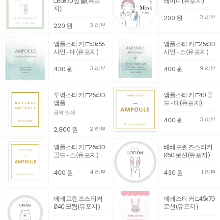
□60x70 심플(유포
레이디(유포지)
지)
200
원
0 리뷰
220
원
3 리뷰
앰플스티커 □50x55
앰플스티커 □25x30
샤인 - 대(유포지)
샤인 - 소(유포지)
430
원
3 리뷰
400
원
9 리뷰
투명스티커 □25x30
앰플스티커 □40 골
앰플
드 - 대(유포지)
금박 인쇄
400
원
3 리뷰
2,800
원
2 리뷰
앰플스티커 □25x30
베베프렌즈스티커
골드 - 소(유포지)
Ø50 로션(유포지)
400
원
4 리뷰
430
원
1 리뷰
베베프렌즈스티커
베베스티커 □45x70
Ø40 크림(유포지)
로션(유포지)