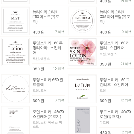
430
원
14 리뷰
뉴티아라스티커
뉴티아라스티커
□50 미스트(유포
Ø35 아이크림(유포
지)
지)
430
원
7 리뷰
400
원
0 리뷰
투명스티커 □60 투
투명스티커 □60 러
명티아라 - 스킨케
블리 - 스킨케어
어
로션, 에센스
로션, 에센스
350
원
21 리뷰
350
원
40 리뷰
투명스티커 Ø50 윈
투명스티커 □50 그
드블랙
린리프 - 스킨케어
로션, 크림
로션
300
원
16 리뷰
300
원
12 리뷰
모던스티커 □45x70
무드스티커 □40x70
스킨케어(유포지)
로션(유포지)
로션, 스킨, 에센스, 미
무코팅
스트
430
원
2 리뷰