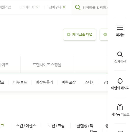
회원가입
마이페이지
장바구니
0
케이크솝 채널
이용안내
퀵메뉴
상세검색
가이드
프랜차이즈 쇼핑몰
탬프
비누 몰드
화장품 용기
예쁜 포장
스티커
만들기 키트
이달의 레시피
사은품 리스트
연고
스킨 / 에센스
로션 / 크림
클렌징 / 팩
생활용품
캔들
아로마