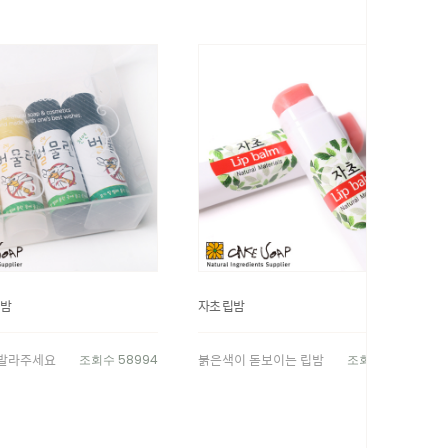
 밤
자초 립밤
 발라주세요
붉은색이 돋보이는 립밤
조회수 58994
조회수 48409