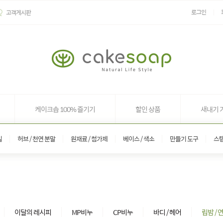
로그인
고객게시판
케이크솝 100% 즐기기
할인 상품
새내기 
일
허브 / 천연 분말
원재료 / 첨가제
베이스 / 색소
만들기 도구
스
이달의 레시피
MP비누
CP비누
바디 / 헤어
립밤 / 