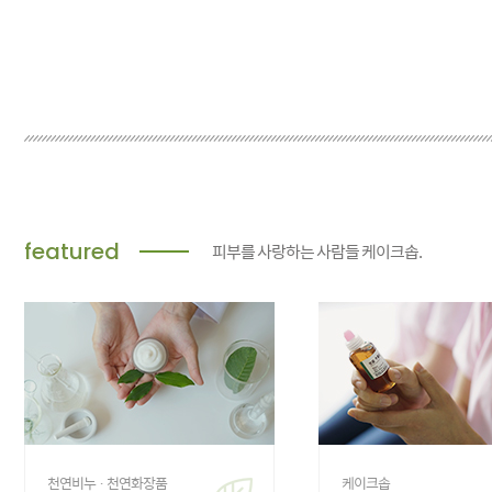
featured
피부를 사랑하는 사람들 케이크솝.
천연비누 · 천연화장품
케이크솝