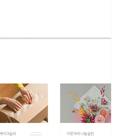
 케이크솝의
이웃과의 나눔실천