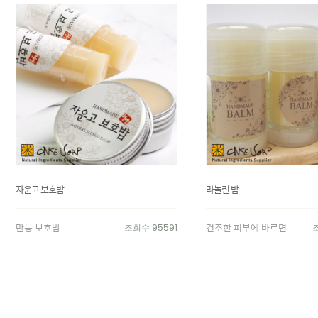
자운고 보호밤
라놀린 밤
만능 보호밤
건조한 피부에 바르면...
조회수 95591