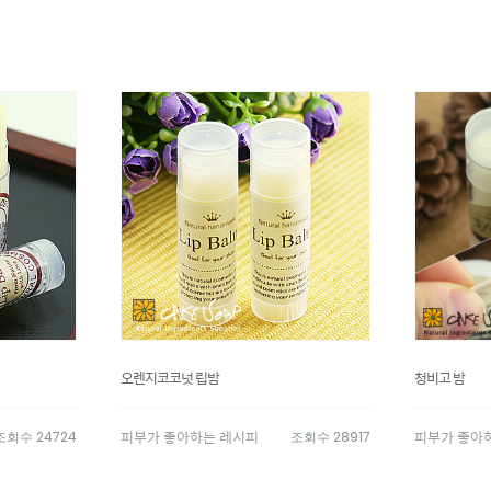
오렌지코코넛 립밤
청비고 밤
피부가 좋아하는 레시피
피부가 좋아
조회수 24724
조회수 28917