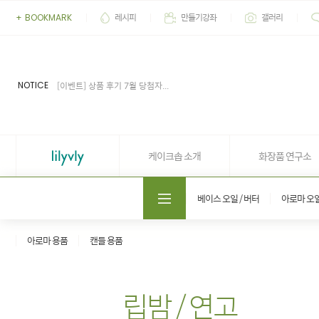
레시피
만들기강좌
갤러리
+
BOOKMARK
[이벤트] 2026' 여름 추천 아이...
[공지] 업무 마감시간 유동적 (4...
[공지] 케이크솝 직원들의 권리...
[이벤트] 상품 후기 7월 당첨자...
NOTICE
[이벤트] 상품 후기 6월 당첨자...
[이벤트] 2026' 여름 추천 아이...
[공지] 업무 마감시간 유동적 (4...
케이크솝 소개
화장품 연구소
도매쇼핑몰 솝프로
베이스 오일 / 버터
아로마 오
아로마 용품
캔들 용품
립밤 / 연고