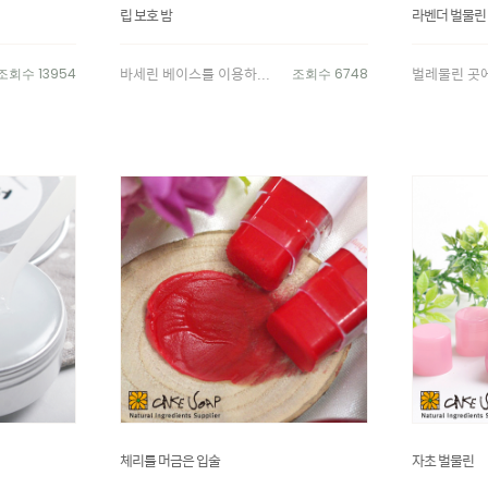
립 보호 밤
라벤더 벌물린
바세린 베이스를 이용하...
벌레물린 곳에
조회수 13954
조회수 6748
체리를 머금은 입술
자초 벌물린