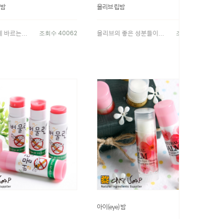
 밤
올리브 립밤
 바르는...
올리브의 좋은 성분들이...
조회수 40062
조회수 12611
아이(eye) 밤