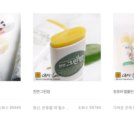
천연 그린밤
호호바 벌물린
등산, 운동할 때 필수...
가려운 곳에
조회수 35349
조회수 55790