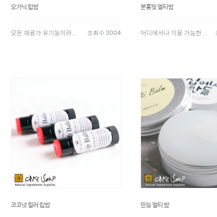
오가닉 립밤
분홍빛 멀티밤
모든 재료가 유기농이라...
어디에서나 이용 가능한...
조회수 3004
코코넛 컬러 립밤
만능 멀티 밤