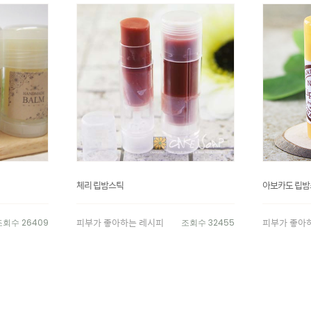
체리 립밤스틱
아보카도 립밤
피부가 좋아하는 레시피
피부가 좋아
조회수 26409
조회수 32455