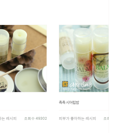
촉촉 시어립밤
하는 레시피
피부가 좋아하는 레시피
조회수 49302
조회수 43446