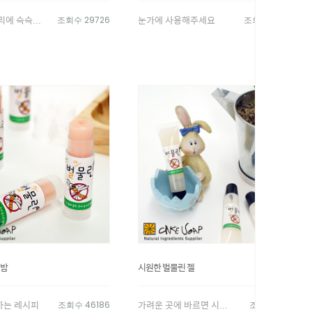
에 슥슥...
눈가에 사용해주세요
조회수 29726
조회수 26783
 밤
시원한 벌물린 젤
하는 레시피
가려운 곳에 바르면 시...
조회수 46186
조회수 21127