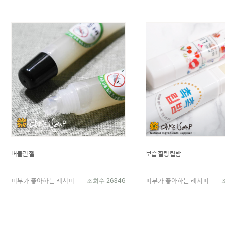
버물린 젤
보습 힐링 립밤
피부가 좋아하는 레시피
피부가 좋아하는 레시피
조회수 26346