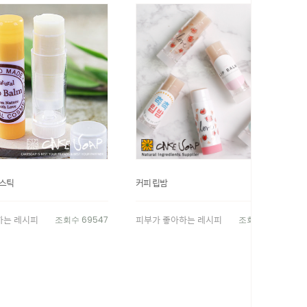
스틱
커피 립밤
하는 레시피
피부가 좋아하는 레시피
조회수 69547
조회수 20668