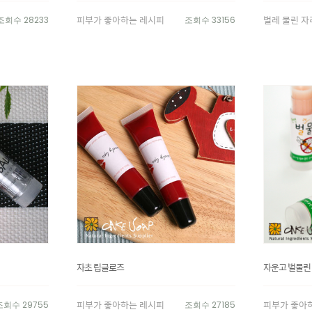
피부가 좋아하는 레시피
벌레 물린 자리
조회수 28233
조회수 33156
자초 립글로즈
자운고 벌물린
피부가 좋아하는 레시피
피부가 좋아
조회수 29755
조회수 27185