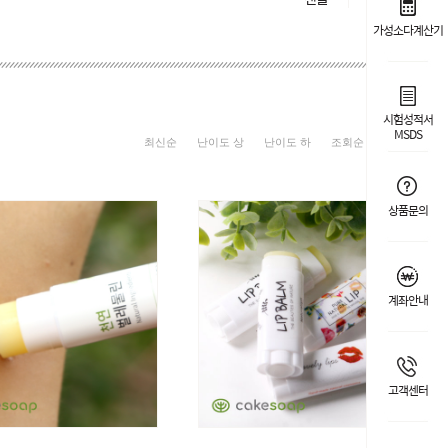
가성소다계산기
시험성적서
MSDS
최신순
난이도 상
난이도 하
조회순
상품명
상품문의
계좌안내
고객센터