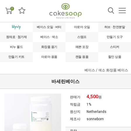
0
베이스 오일 · 버터
아로마 오일
허브 · 천연분말
원재료 · 첨가제
베이스 · 색소
스탬프
만들기 도구
비누 몰드
화장품 용기
예쁜 포장
스티커
만들기 키트
아로마 용품
캔들 용품
할인 상품
베이스 / 색소
화장품 베이스
바세린베이스
4,500
판매가
원
적립금
1%
원산지
Netherlands
제조사
sonneborn