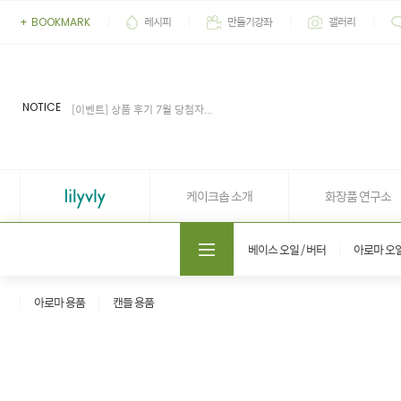
레시피
만들기강좌
갤러리
+
BOOKMARK
[이벤트] 2026' 여름 추천 아이...
[공지] 업무 마감시간 유동적 (4...
[공지] 케이크솝 직원들의 권리...
NOTICE
[이벤트] 상품 후기 7월 당첨자...
[이벤트] 상품 후기 6월 당첨자...
[이벤트] 2026' 여름 추천 아이...
[공지] 업무 마감시간 유동적 (4...
케이크솝 소개
화장품 연구소
도매쇼핑몰 솝프로
베이스 오일 / 버터
아로마 오
아로마 용품
캔들 용품