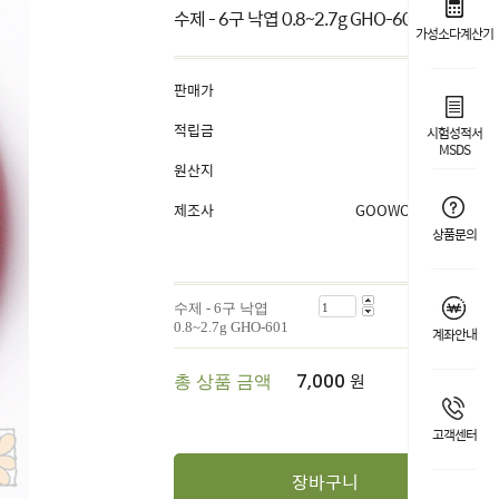
수제 - 6구 낙엽 0.8~2.7g GHO-601
가성소다계산기
판매가
7,000
원
적립금
1%
시험성적서
MSDS
원산지
China
제조사
GOOWORL OEM
상품문의
수제 - 6구 낙엽
7,000
원
0.8~2.7g GHO-601
계좌안내
원
총 상품 금액
7,000
고객센터
장바구니