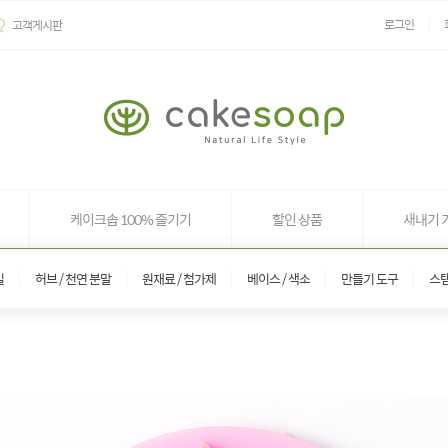
로그인
고객게시판
케이크솝 100% 즐기기
할인 상품
새내기 
일
허브 / 천연 분말
원재료 / 첨가제
베이스 / 색소
만들기 도구
스