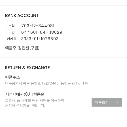
BANK ACCOUNT
703-12-344081
농협
644601-04-118029
국민
3333-01-1026693
카카오
예금주 : 김진천 (구월)
RETURN & EXCHANGE
반품주소
대구광역시 북구 동암로 12길 24-10 (동천동 971-5) 1층
지정택배사 : CJ대한통운
교환/반품 시에도 해당 택배를 이용하여
배송조회
>
처리해 주시기를 바랍니다.