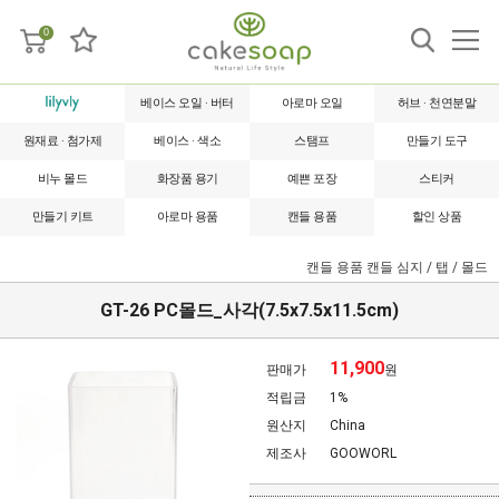
0
베이스 오일 · 버터
아로마 오일
허브 · 천연분말
원재료 · 첨가제
베이스 · 색소
스탬프
만들기 도구
비누 몰드
화장품 용기
예쁜 포장
스티커
만들기 키트
아로마 용품
캔들 용품
할인 상품
캔들 용품
캔들 심지 / 탭 / 몰드
GT-26 PC몰드_사각(7.5x7.5x11.5cm)
11,900
판매가
원
적립금
1%
원산지
China
제조사
GOOWORL