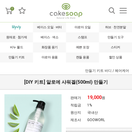
0
베이스 오일 · 버터
아로마 오일
허브 · 천연분말
원재료 · 첨가제
베이스 · 색소
스탬프
만들기 도구
비누 몰드
화장품 용기
예쁜 포장
스티커
만들기 키트
아로마 용품
캔들 용품
할인 상품
만들기 키트
바디 / 헤어케어
[DIY 키트] 알로에 샤워겔(500ml) 만들기
19,000
판매가
원
적립금
1%
원산지
국내산
제조사
GOOWORL