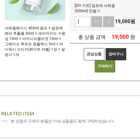
[DIY 키트] 알로에 샤워겔
(500ml) 만들기
19,000
원
+1
-1
샤워겔베이스 450ml 펌프 + 알로에
베라 추출물 30ml + 세라마이드 수용
19,000
원
총 상품 금액
성 10ml + 아카시아콜라겐 10ml +
그레이프 후르츠 컴플렉스 5ml + 바
디워시 스티커(화이트 라벨) 1장 + 설
관심상품
장바구니
명서 1개
구매하기
RELATED ITEM
본 상품의 구매자 분들은 아래 상품들도 함께 구매하셨습니다.