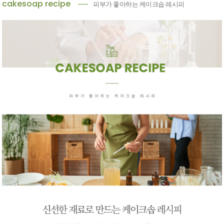
cakesoap recipe
피부가 좋아하는 케이크솝 레시피