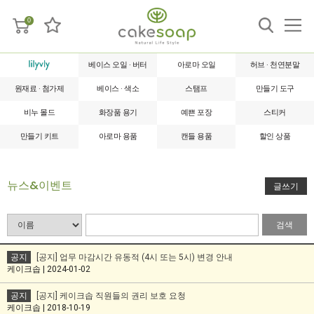
0
베이스 오일 · 버터
아로마 오일
허브 · 천연분말
원재료 · 첨가제
베이스 · 색소
스탬프
만들기 도구
비누 몰드
화장품 용기
예쁜 포장
스티커
만들기 키트
아로마 용품
캔들 용품
할인 상품
뉴스&이벤트
글쓰기
검색
공지
[공지] 업무 마감시간 유동적 (4시 또는 5시) 변경 안내
케이크솝 | 2024-01-02
공지
[공지] 케이크솝 직원들의 권리 보호 요청
케이크솝 | 2018-10-19