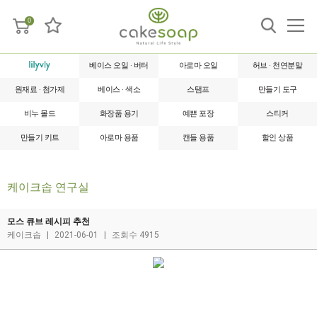
0
베이스 오일 · 버터
아로마 오일
허브 · 천연분말
원재료 · 첨가제
베이스 · 색소
스탬프
만들기 도구
비누 몰드
화장품 용기
예쁜 포장
스티커
만들기 키트
아로마 용품
캔들 용품
할인 상품
케이크솝 연구실
모스 큐브 레시피 추천
케이크솝
|
2021-06-01
|
조회수 4915