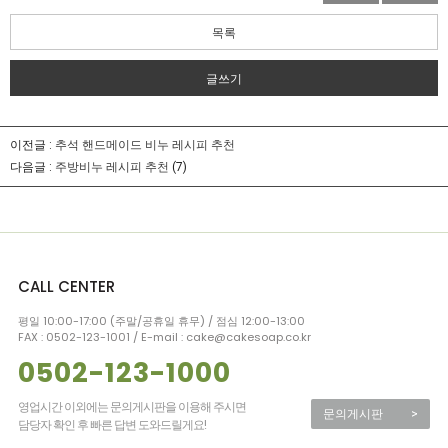
목록
글쓰기
이전글 :
추석 핸드메이드 비누 레시피 추천
다음글 :
주방비누 레시피 추천
(7)
CALL CENTER
평일 10:00-17:00 (주말/공휴일 휴무) / 점심 12:00-13:00
FAX : 0502-123-1001 / E-mail : cake@cakesoap.co.kr
0502-123-1000
영업시간 이외에는 문의게시판을 이용해 주시면
문의게시판
>
담당자 확인 후 빠른 답변 도와드릴게요!