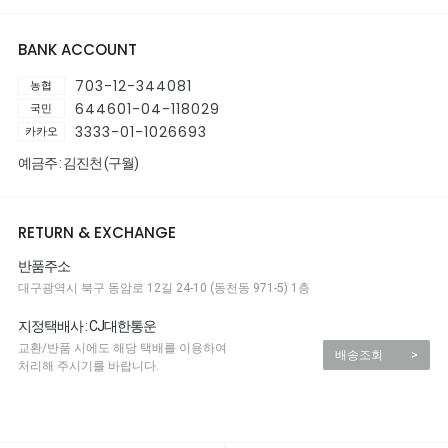
BANK ACCOUNT
703-12-344081
농협
644601-04-118029
국민
3333-01-1026693
카카오
예금주 : 김진천 (구월)
RETURN & EXCHANGE
반품주소
대구광역시 북구 동암로 12길 24-10 (동천동 971-5) 1층
지정택배사 : CJ대한통운
교환/반품 시에도 해당 택배를 이용하여
배송조회
>
처리해 주시기를 바랍니다.