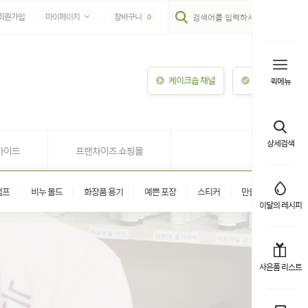
회원가입
마이페이지
장바구니
0
케이크솝 채널
이용안내
퀵메뉴
상세검색
가이드
프랜차이즈 쇼핑몰
탬프
비누 몰드
화장품 용기
예쁜 포장
스티커
만들기 키트
이달의 레시피
사은품 리스트