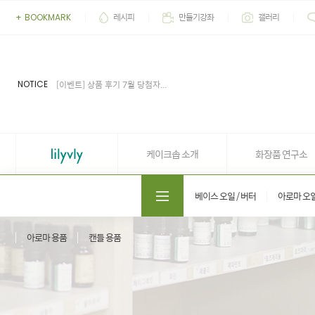
레시피
만들기강좌
갤러리
+
BOOKMARK
[이벤트] 2026' 여름 추천 아이...
[공지] 업무 마감시간 유동적 (4...
[공지] 케이크솝 직원들의 권리...
NOTICE
[이벤트] 상품 후기 7월 당첨자...
[이벤트] 상품 후기 6월 당첨자...
[이벤트] 2026' 여름 추천 아이...
[공지] 업무 마감시간 유동적 (4...
케이크솝 소개
화장품 연구소
도매쇼핑몰 솝프로
베이스 오일 / 버터
아로마 오
아로마 용품
캔들 용품