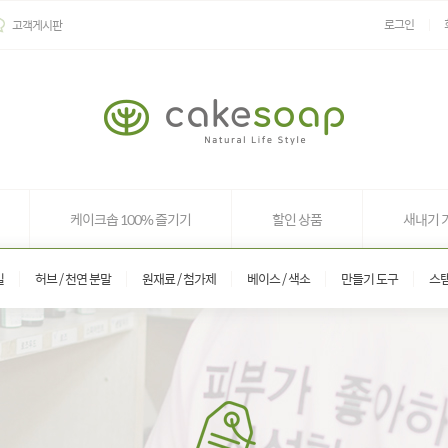
로그인
고객게시판
케이크솝 100% 즐기기
할인 상품
새내기 
일
허브 / 천연 분말
원재료 / 첨가제
베이스 / 색소
만들기 도구
스